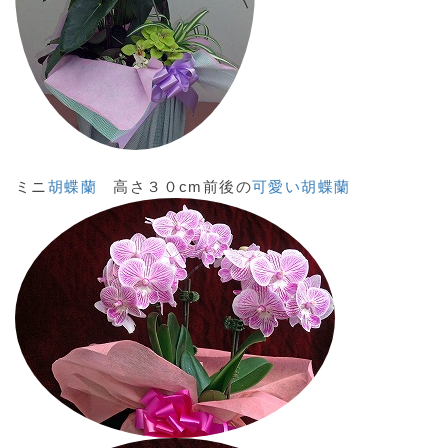
ミニ
胡蝶蘭
高さ３０cm前後の
可愛い胡蝶蘭