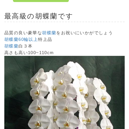
最高級の
胡蝶蘭
です
品質の良い豪華な
胡蝶蘭
をお祝いにいかがでしょう
胡蝶蘭60輪以上
特上品
胡蝶蘭
白３本
高さも高い100~110cm