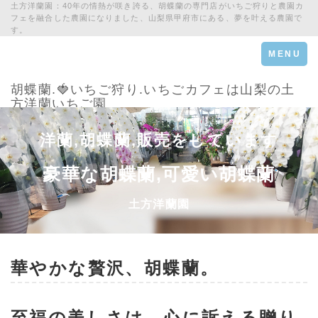
土方洋蘭園：40年の情熱が咲き誇る、胡蝶蘭の専門店がいちご狩りと農園カ
フェを融合した農園になりました、山梨県甲府市にある、夢を叶える農園で
す。
Toggle
MENU
navigation
胡蝶蘭.🍓いちご狩り.いちごカフェは山梨の土
方洋蘭いちご園
洋蘭,胡蝶蘭,販売をしています
豪華な胡蝶蘭,可愛い胡蝶蘭
土方洋蘭園
華やかな贅沢、
胡蝶蘭
。
至福の美しさは、心に訴える贈り