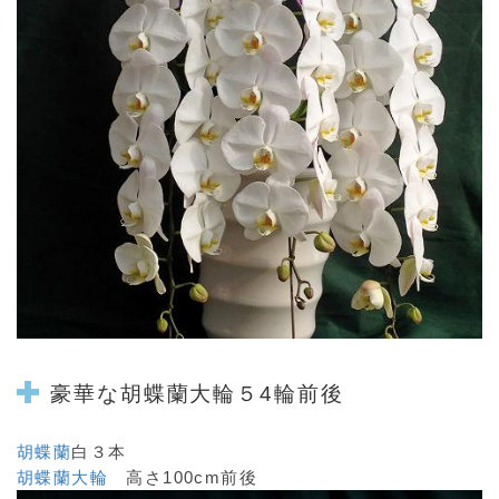
豪華な
胡蝶蘭
大輪５4輪前後
胡蝶蘭
白３本
胡蝶蘭大輪
高さ100cm前後