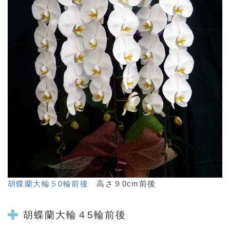
胡蝶蘭大輪５0輪前後
高さ９0cm前後
胡蝶蘭大輪４5輪前後