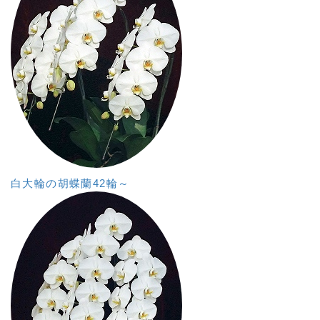
白大輪の胡蝶蘭42輪～