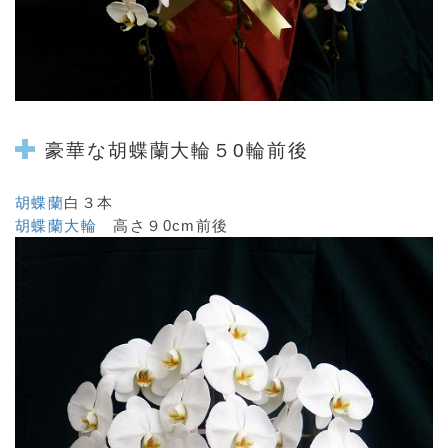
豪華な
胡蝶蘭大輪５0輪前後
胡蝶蘭
白３本
胡蝶蘭大輪
高さ９0cm前後