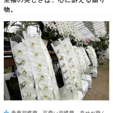
物。
豪華
胡蝶蘭
、
可愛い胡蝶蘭
幸せが飛ん