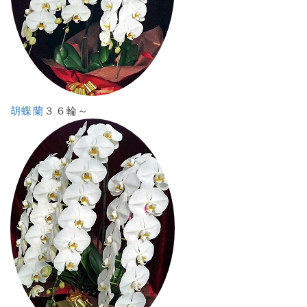
胡蝶蘭
３６輪～