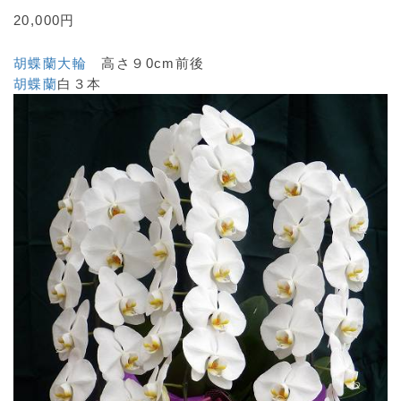
20,000円
胡蝶蘭大輪
高さ９0cm前後
胡蝶蘭
白３本