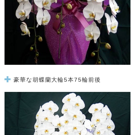
豪華な
胡蝶蘭
大輪5本75輪前後