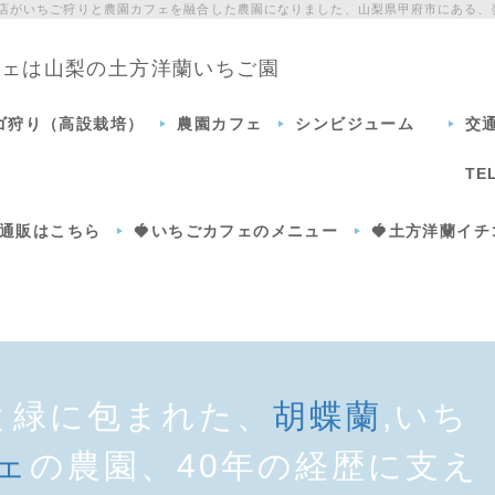
門店がいちご狩りと農園カフェを融合した農園になりました、山梨県甲府市にある、
カフェは山梨の土方洋蘭いちご園
チゴ狩り（高設栽培）
農園カフェ
シンビジューム
交
TE
通販はこちら
🍓いちごカフェのメニュー
🍓土方洋蘭イ
と緑に包まれた、
胡蝶蘭
,いち
ェ
の農園、40年の経歴に支え