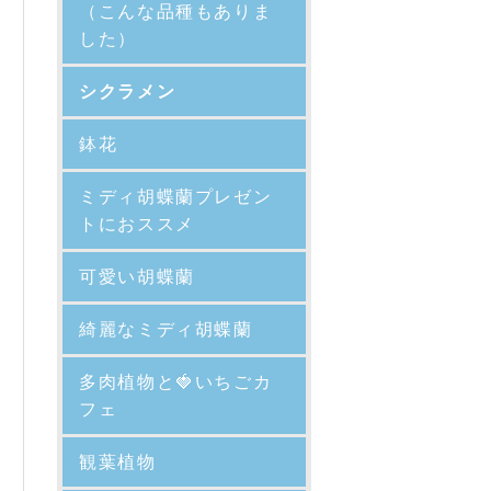
（こんな品種もありま
した）
シクラメン
鉢花
ミディ胡蝶蘭プレゼン
トにおススメ
可愛い胡蝶蘭
綺麗なミディ胡蝶蘭
多肉植物と🍓いちごカ
フェ
観葉植物