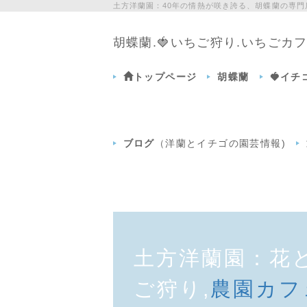
土方洋蘭園：40年の情熱が咲き誇る、胡蝶蘭の専
胡蝶蘭.🍓いちご狩り.いちご
トップページ
胡蝶蘭
🍓イ
ブログ
（洋蘭とイチゴの園芸情報)
土方洋蘭園：花
ご狩り,
農園カフ