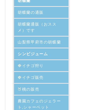
胡蝶蘭
胡蝶蘭の通販
胡蝶蘭通販（おスス
メ）です
山梨県甲府市の胡蝶蘭
シンビジューム
🍓イチゴ狩り
🍓イチゴ販売
🍑
桃の販売
農園カフェのジェラー
ト,シャーベット