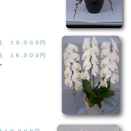
上 １９.０００円
上 １６.０００円
す