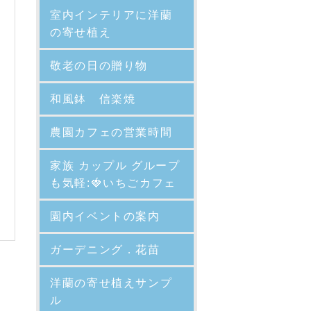
室内インテリアに洋蘭
の寄せ植え
敬老の日の贈り物
和風鉢 信楽焼
農園カフェの営業時間
家族 カップル グループ
も気軽:🍓いちごカフェ
園内イベントの案内
ガーデニング．花苗
洋蘭の寄せ植えサンプ
ル