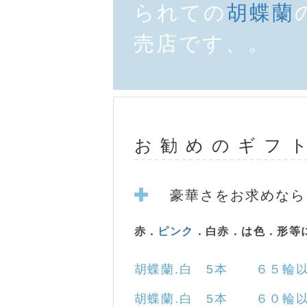
られての
胡蝶蘭
売店です、。
お 勧 め の ギ フ ト
豪華さをお求めなら
赤．
ピンク
．白赤．は色．形等
胡蝶蘭
.白 5本 ６５輪以
胡蝶蘭
.白 5本 ６０輪以