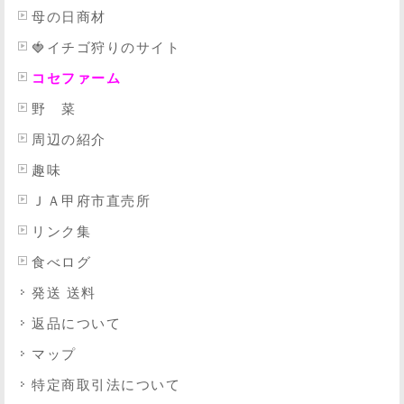
母の日商材
🍓イチゴ狩りのサイト
コセファーム
野 菜
周辺の紹介
趣味
ＪＡ甲府市直売所
リンク集
食べログ
発送 送料
返品について
マップ
特定商取引法
について