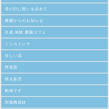
母の日に想いを込めて
農園からのお知らせ
生産,体験,農園カフェ
ミニカトレヤ
珍しい花
野菜苗
桃を販売
動画です
和風陶器鉢