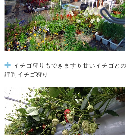
イチゴ狩り
もできますｂ
甘いイチゴ
との
評判
イチゴ狩り