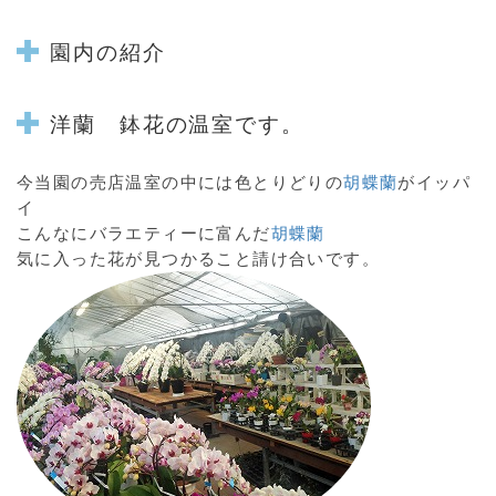
園内の紹介
洋蘭 鉢花の温室です。
今当園の売店温室の中には色とりどりの
胡蝶蘭
がイッパ
イ
こんなにバラエティーに富んだ
胡蝶蘭
気に入った花が見つかること請け合いです。