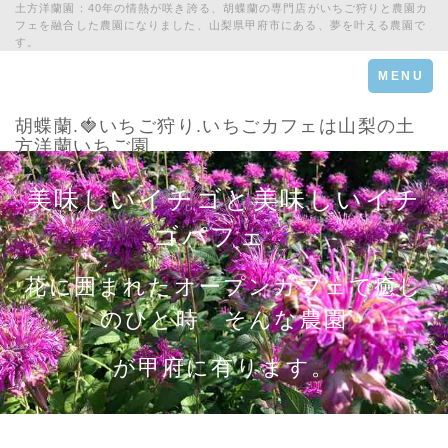
土方洋蘭園：40年の情熱が咲き誇る、胡蝶蘭の専門店がいちご狩りと農園カ
フェを融合した農園になりました、山梨県甲府市にある、夢を叶える農園で
す。
Toggle
MENU
navigation
胡蝶蘭.🍓いちご狩り.いちごカフェは山梨の土
方洋蘭いちご園
美味しいイチゴと美味しいイチ
ゴパフェ
花に囲まれたオープンカフェで癒し
のひと時 そんな農園
が甲府に有ります。