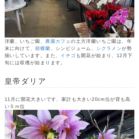
洋蘭、いちご園、
農園カフェ
の土方洋蘭いちご園は、年
末に向けて、
胡蝶蘭
、シンビジューム、
シクラメン
が勢
揃いしています。また、
イチゴ
も開花が始まり、12月下
旬には収穫が始まります。
皇帝ダリア
11月に開花大きいです、家計も大きい20cm位が背も高
い５ｍ位