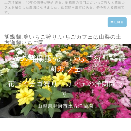
土方洋蘭園：40年の情熱が咲き誇る、胡蝶蘭の専門店がいちご狩りと農園カ
フェを融合した農園になりました、山梨県甲府市にある、夢を叶える農園で
す。
Toggle
MENU
navigation
胡蝶蘭.🍓いちご狩り.いちごカフェは山梨の土
方洋蘭いちご園
農家の洋蘭販売 いちご狩り 農
園カフェ
花 イチゴ狩り カフェの洋蘭園で
す
山梨県甲府市土方洋蘭園