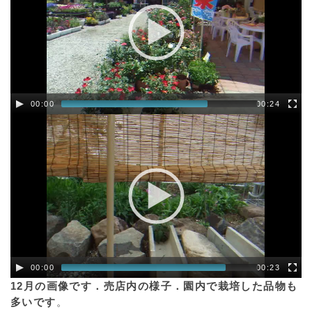
00:00
00:24
00:00
00:23
12月の画像です．売店内の様子．園内で栽培した品物も
多いです
。