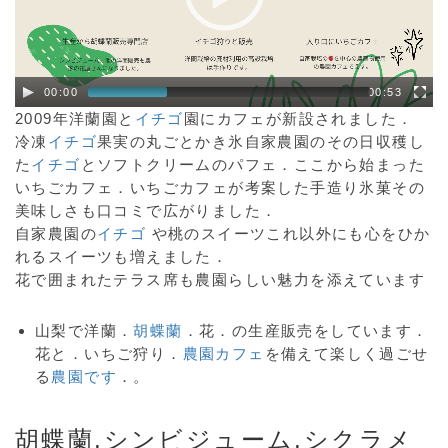
00:00
00:53
2009年洋蘭園と
イチゴ
園にカフェが新設されました．
冷凍
イチゴ
果実の丸ごとかき氷自家農園のその日収穫し
た
イチゴ
とソフトクリームのパフェ．ここから始まった
いちごカフェ．いちごカフェが考案した手造り氷菓その
美味しさも口コミで広がりました．
自家農園の
イチゴ
や桃のスイーツこれ以外にも心をひか
れるスイーツも増えました．
花で囲まれたテラス席も農園らしい魅力を添えています
山梨で洋蘭．
胡蝶蘭
．花．の生産販売をしています．
花と．いちご狩り．
農園カフェ
を備えて楽しく過ごせ
る
農園です
．。
胡蝶蘭
,シンビジューム,
シクラメ