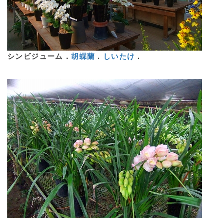
シンビジューム．
胡蝶蘭
．
しいたけ
．