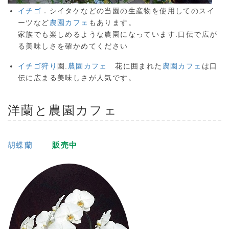
イチゴ
．シイタケなどの当園の生産物を使用してのスイ
ーツなど
農園カフェ
もあります。
家族でも楽しめるような農園になっています.口伝で広が
る美味しさを確かめてください
イチゴ狩り
園.
農園カフェ
花に囲まれた
農園カフェ
は口
伝に広まる美味しさが人気です。
洋蘭と
農園カフェ
胡蝶蘭
販売中