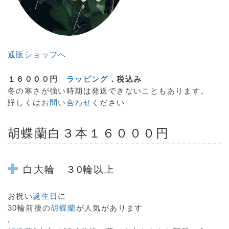
通販ショップへ
１６０００円
ラッピング
．税込み
冬の寒さが強い時期は発送できないこともあります。
詳しくは
お問い合わせ
ください
胡蝶蘭
白３本１６０００円
白大輪 ３0輪以上
お祝い
誕生日
に
30輪前後の
胡蝶蘭
が人気があります
,