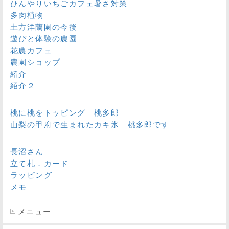
ひんやりいちごカフェ暑さ対策
多肉植物
土方洋蘭園の今後
遊びと体験の農園
花農カフェ
農園ショップ
紹介
紹介２
桃に桃をトッピング 桃多郎
山梨の甲府で生まれたカキ氷 桃多郎です
長沼さん
立て札．カード
ラッピング
メモ
メニュー