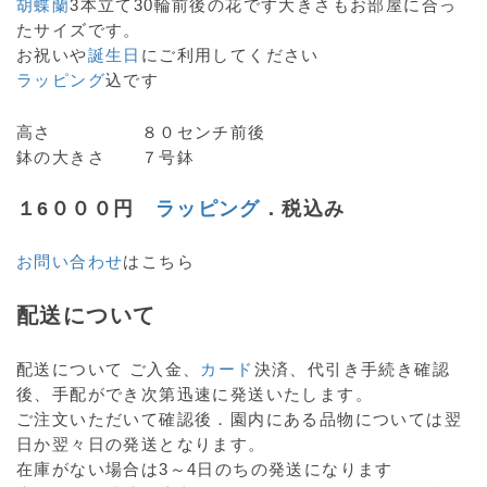
胡蝶蘭
3本立て30輪前後の花です大きさもお部屋に合っ
たサイズです。
お祝いや
誕生日
にご利用してください
ラッピング
込です
高さ ８０センチ前後
鉢の大きさ ７号鉢
１6０００円
ラッピング
．税込み
お問い合わせ
はこちら
配送について
配送について ご入金、
カード
決済、代引き手続き確認
後、手配ができ次第迅速に発送いたします。
ご注文いただいて確認後．園内にある品物については翌
日か翌々日の発送となります。
在庫がない場合は3～4日のちの発送になります