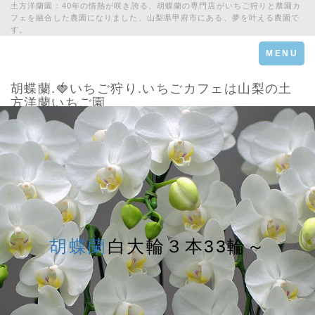
土方洋蘭園：40年の情熱が咲き誇る、胡蝶蘭の専門店がいちご狩りと農園カ
フェを融合した農園になりました、山梨県甲府市にある、夢を叶える農園で
す。
Toggle
MENU
navigation
胡蝶蘭.🍓いちご狩り.いちごカフェは山梨の土
方洋蘭いちご園
胡蝶蘭
白大輪３本33輪～