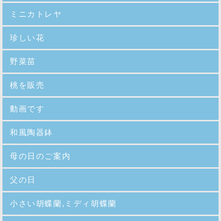
ミニカトレヤ
珍しい花
野菜苗
桃を販売
動画です
和風陶器鉢
母の日のご案内
父の日
小さい胡蝶蘭,ミディ胡蝶蘭