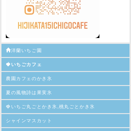
洋蘭いちご園
🍓いちごカフェ
農園カフェのかき氷
夏の風物詩は果実氷
🍓
いちご丸ごとかき氷,桃丸ごとかき氷
シャインマスカット