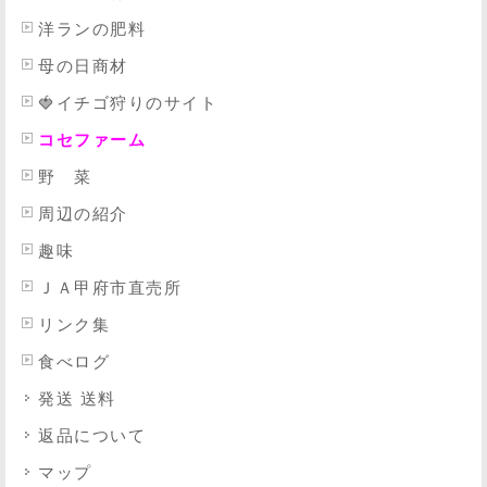
洋ランの肥料
母の日商材
🍓イチゴ狩りのサイト
コセファーム
野 菜
周辺の紹介
趣味
ＪＡ甲府市直売所
リンク集
食べログ
発送 送料
返品について
マップ