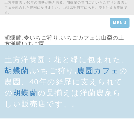
土方洋蘭園：40年の情熱が咲き誇る、胡蝶蘭の専門店がいちご狩りと農園カ
フェを融合した農園になりました、山梨県甲府市にある、夢を叶える農園で
す。
Toggle
MENU
navigation
胡蝶蘭.🍓いちご狩り.いちごカフェは山梨の土
方洋蘭いちご園
土方洋蘭園：花と緑に包まれた、
胡蝶蘭
,いちご狩り,
農園カフェ
の
農園、40年の経歴に支えられて
の
胡蝶蘭
の品揃えは洋蘭農家ら
しい販売店です、。