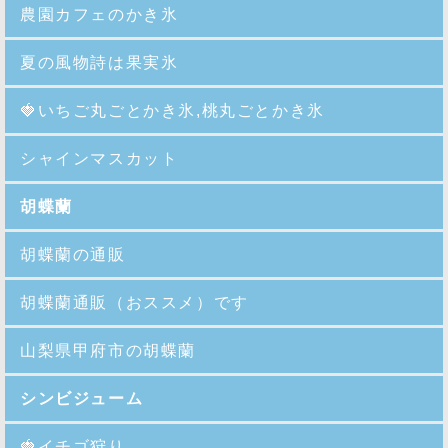
農園カフェのかき氷
夏の風物詩は果実氷
🍓
いちご丸ごとかき氷,桃丸ごとかき氷
シャインマスカット
胡蝶蘭
胡蝶蘭の通販
胡蝶蘭通販（おススメ）です
山梨県甲府市の胡蝶蘭
シンビジューム
🍓イチゴ狩り