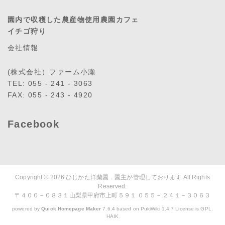
園内で収穫した農産物使用農園カフェ
イチゴ狩り
会社情報
(株式会社）ファーム小瀬
TEL: 055 - 241 - 3063
FAX: 055 - 243 - 4920
Facebook
Copyright © 2026
ひじかた洋蘭園．園主が管理しております
All Rights
Reserved.
〒４００－０８３１山梨県甲府市上町５９１ ０５５－２４１－３０６３
powered by
Quick Homepage Maker
7.6.4 based on PukiWiki 1.4.7 License is GPL.
HAIK