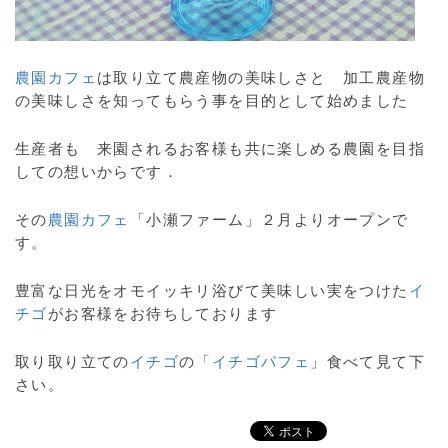
農園カフェ
は取り立て農産物の美味しさと 加工農産物
の美味しさを知ってもらう事を目的として始めました
生産者も 来園されるお客様も共に楽しめる農園を目指
しての想いからです．
その
農園カフェ
「小瀬ファーム」２月よりオープンで
す。
豊富な日光をオモイッキリ浴びて美味しい実をつけた
イ
チゴ
がお客様をお待ちしております
取り取り立ての
イチゴ
の「
イチゴパフェ
」食べて見て下
さい。