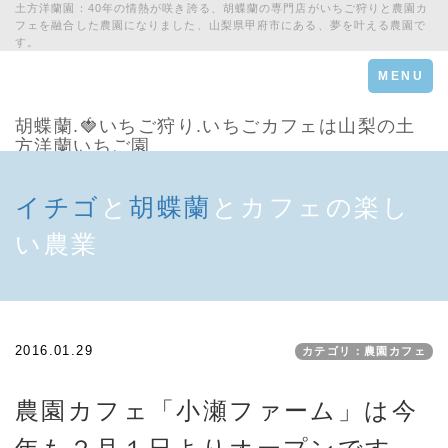
土方洋蘭園：40年の情熱が咲き誇る、胡蝶蘭の専門店がいちご狩りと農園カ
フェを融合した農園になりました、山梨県甲府市にある、夢を叶える農園で
す。
Toggle
MENU
navigation
胡蝶蘭.🍓いちご狩り.いちごカフェは山梨の土
方洋蘭いちご園
イチゴ
と
胡蝶蘭
とカフェの楽し
い農業
2016.01.29
カテゴリ：農園カフェ
農園カフェ「小瀬ファーム」は今