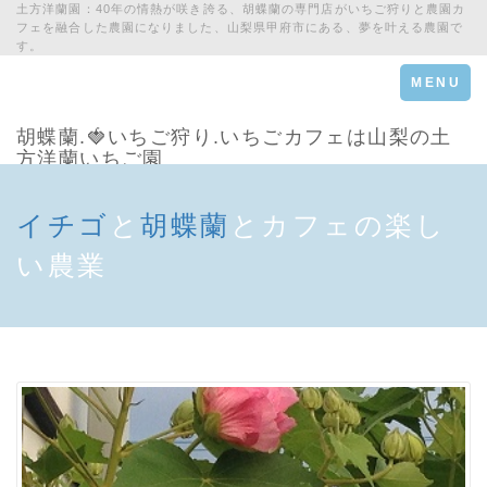
土方洋蘭園：40年の情熱が咲き誇る、胡蝶蘭の専門店がいちご狩りと農園カ
フェを融合した農園になりました、山梨県甲府市にある、夢を叶える農園で
す。
Toggle
MENU
navigation
胡蝶蘭.🍓いちご狩り.いちごカフェは山梨の土
方洋蘭いちご園
イチゴ
と
胡蝶蘭
とカフェの楽し
い農業