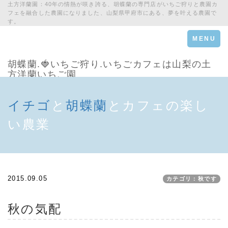
土方洋蘭園：40年の情熱が咲き誇る、胡蝶蘭の専門店がいちご狩りと農園カ
フェを融合した農園になりました、山梨県甲府市にある、夢を叶える農園で
す。
Toggle
MENU
navigation
胡蝶蘭.🍓いちご狩り.いちごカフェは山梨の土
方洋蘭いちご園
イチゴ
と
胡蝶蘭
とカフェの楽し
い農業
2015.09.05
カテゴリ：秋です
秋の気配