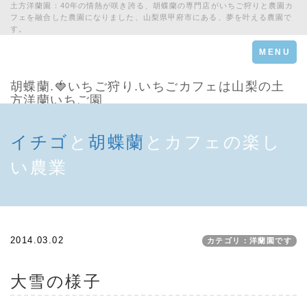
土方洋蘭園：40年の情熱が咲き誇る、胡蝶蘭の専門店がいちご狩りと農園カ
フェを融合した農園になりました、山梨県甲府市にある、夢を叶える農園で
す。
Toggle
MENU
navigation
胡蝶蘭.🍓いちご狩り.いちごカフェは山梨の土
方洋蘭いちご園
イチゴ
と
胡蝶蘭
とカフェの楽し
い農業
2014.03.02
カテゴリ：洋蘭園です
大雪の様子