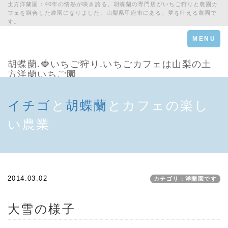
土方洋蘭園：40年の情熱が咲き誇る、胡蝶蘭の専門店がいちご狩りと農園カ
フェを融合した農園になりました、山梨県甲府市にある、夢を叶える農園で
す。
Toggle
MENU
navigation
胡蝶蘭.🍓いちご狩り.いちごカフェは山梨の土
方洋蘭いちご園
イチゴ
と
胡蝶蘭
とカフェの楽し
い農業
2014.03.02
カテゴリ：洋蘭園です
大雪の様子