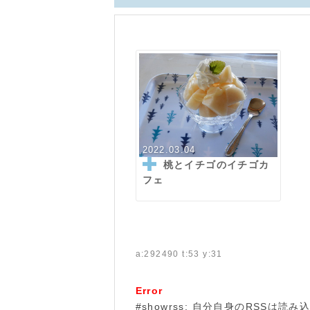
2022.03.04
桃とイチゴのイチゴカ
フェ
a:292490 t:53 y:31
Error
#showrss: 自分自身のRSSは読