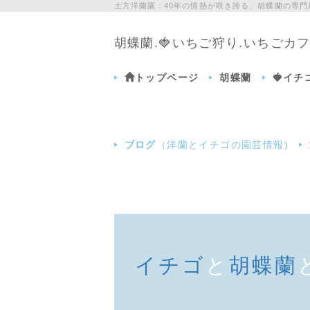
土方洋蘭園：40年の情熱が咲き誇る、胡蝶蘭の専
胡蝶蘭.🍓いちご狩り.いちご
トップページ
胡蝶蘭
🍓イ
ブログ
（洋蘭とイチゴの園芸情報)
イチゴ
と
胡蝶蘭