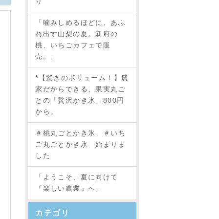
り
「噛みしめるほどに、あふ
れ出す山梨の夏。新府の
桃、いちごカフェで販
売。」
*【驚きのボリューム！】農
家だからできる、果実丸ご
との「贅沢かき氷」800円
から。
＃桃丸ごとかき氷 ＃いち
ご丸ごとかき氷 始まりま
した
「ようこそ、夏に向けて
『楽しい農業』へ」
カテゴリ