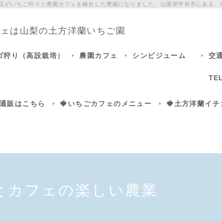
門店がいちご狩りと農園カフェを融合した農園になりました、山梨県甲府市にある、
カフェは山梨の土方洋蘭いちご園
チゴ狩り（高設栽培）
農園カフェ
シンビジューム
交
TE
通販はこちら
🍓いちごカフェのメニュー
🍓土方洋蘭イ
とカフェの楽しい農業