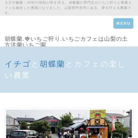
土方洋蘭園：40年の情熱が咲き誇る、胡蝶蘭の専門店がいちご狩りと農園カ
フェを融合した農園になりました、山梨県甲府市にある、夢を叶える農園で
す。
Toggle
MENU
navigation
胡蝶蘭.🍓いちご狩り.いちごカフェは山梨の土
方洋蘭いちご園
イチゴ
と
胡蝶蘭
とカフェの楽し
い農業