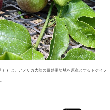
草））は、アメリカ大陸の亜熱帯地域を原産とするトケイソ
た