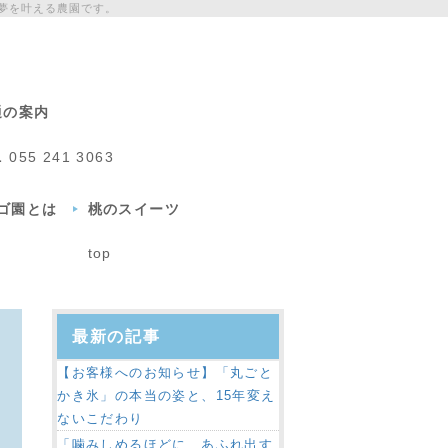
夢を叶える農園です。
通の案内
L
055 241 3063
チゴ園とは
桃のスイーツ
top
最新の記事
【お客様へのお知らせ】「丸ごと
かき氷」の本当の姿と、15年変え
ないこだわり
「噛みしめるほどに、あふれ出す