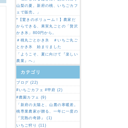
山梨の夏。新府の桃、いちごカフ
ェで販売。」
*【驚きのボリューム！】農家だ
からできる、果実丸ごとの「贅沢
かき氷」800円から。
＃桃丸ごとかき氷 ＃いちご丸ご
とかき氷 始まりました
「ようこそ、夏に向けて『楽しい
農業』へ」
カテゴリ
ブログ (22)
#いちごカフェ #甲府 (2)
#農園カフェ (9)
「新府の太陽と、山麓の寒暖差。
桃専業農家が贈る、一年に一度の
『完熟の奇跡』 (1)
いちご狩り (11)