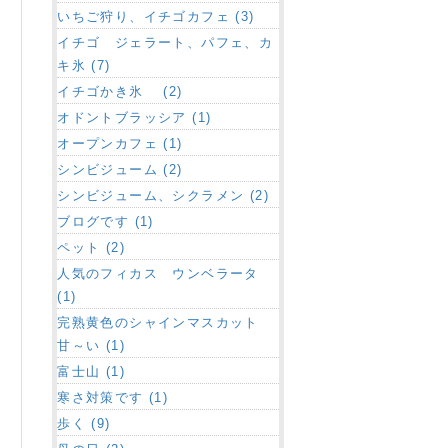
いちご狩り、イチゴカフェ (3)
イチゴ ジェラート、パフェ、カ
キ氷 (7)
イチゴかき氷 (2)
オドントブラッシア (1)
オープンカフェ (1)
シンビジューム (2)
シンビジューム、シクラメン (2)
ブログです (1)
ペット (2)
人気のフィカス ウンベラータ
(1)
完熟黄色のシャインマスカット
甘～い (1)
富士山 (1)
寒さ対策です (1)
歩く (9)