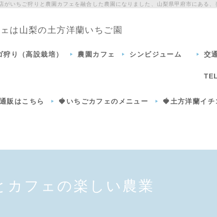
門店がいちご狩りと農園カフェを融合した農園になりました、山梨県甲府市にある、
カフェは山梨の土方洋蘭いちご園
チゴ狩り（高設栽培）
農園カフェ
シンビジューム
交
TE
通販はこちら
🍓いちごカフェのメニュー
🍓土方洋蘭イ
とカフェの楽しい農業