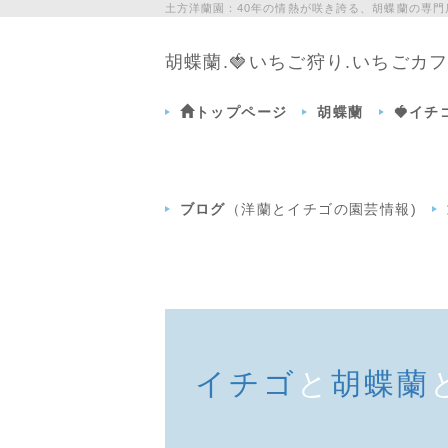
土方洋蘭園：40年の情熱が咲き誇る、胡蝶蘭の専
胡蝶蘭.🍓いちご狩り.いちご
トップページ
胡蝶蘭
🍓イ
ブログ
（洋蘭とイチゴの園芸情報)
イチゴ
と
胡蝶蘭