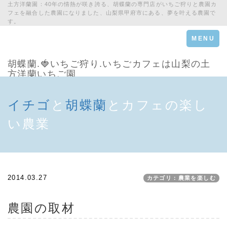
土方洋蘭園：40年の情熱が咲き誇る、胡蝶蘭の専門店がいちご狩りと農園カ
フェを融合した農園になりました、山梨県甲府市にある、夢を叶える農園で
す。
Toggle
MENU
navigation
胡蝶蘭.🍓いちご狩り.いちごカフェは山梨の土
方洋蘭いちご園
イチゴ
と
胡蝶蘭
とカフェの楽し
い農業
2014.03.27
カテゴリ：農業を楽しむ
農園の取材