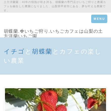
土方洋蘭園：40年の情熱が咲き誇る、胡蝶蘭の専門店がいちご狩りと農園カ
フェを融合した農園になりました、山梨県甲府市にある、夢を叶える農園で
す。
Toggle
MENU
navigation
胡蝶蘭.🍓いちご狩り.いちごカフェは山梨の土
方洋蘭いちご園
イチゴ
と
胡蝶蘭
とカフェの楽し
い農業