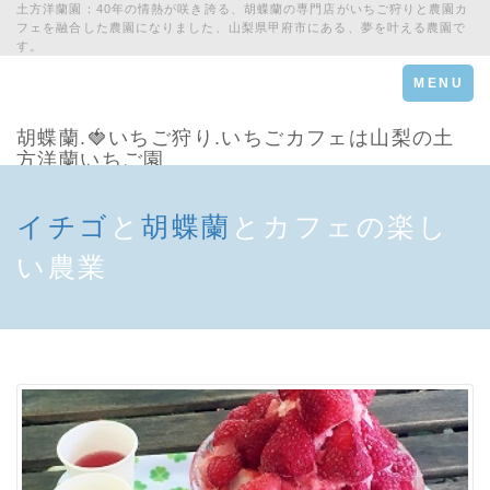
土方洋蘭園：40年の情熱が咲き誇る、胡蝶蘭の専門店がいちご狩りと農園カ
フェを融合した農園になりました、山梨県甲府市にある、夢を叶える農園で
す。
Toggle
MENU
navigation
胡蝶蘭.🍓いちご狩り.いちごカフェは山梨の土
方洋蘭いちご園
イチゴ
と
胡蝶蘭
とカフェの楽し
い農業