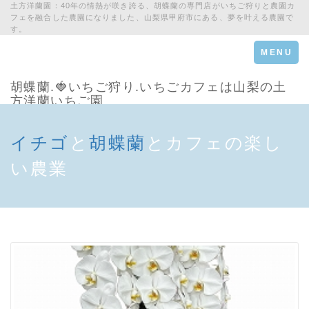
土方洋蘭園：40年の情熱が咲き誇る、胡蝶蘭の専門店がいちご狩りと農園カ
フェを融合した農園になりました、山梨県甲府市にある、夢を叶える農園で
す。
Toggle
MENU
navigation
胡蝶蘭.🍓いちご狩り.いちごカフェは山梨の土
方洋蘭いちご園
イチゴ
と
胡蝶蘭
とカフェの楽し
い農業