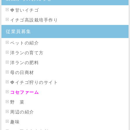
🍓
甘いイチゴ
イチゴ高設栽培手作り
従業員募集
ペットの紹介
洋ランの育て方
洋ランの肥料
母の日商材
🍓イチゴ狩りのサイト
コセファーム
野 菜
周辺の紹介
趣味