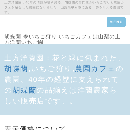
土方洋蘭園：40年の情熱が咲き誇る、胡蝶蘭の専門店がいちご狩りと農園カ
フェを融合した農園になりました、山梨県甲府市にある、夢を叶える農園で
す。
Toggle
MENU
navigation
胡蝶蘭.🍓いちご狩り.いちごカフェは山梨の土
方洋蘭いちご園
土方洋蘭園：花と緑に包まれた、
胡蝶蘭
,いちご狩り,
農園カフェ
の
農園、40年の経歴に支えられて
の
胡蝶蘭
の品揃えは洋蘭農家ら
しい販売店です、。
表示価格について