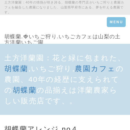
土方洋蘭園：40年の情熱が咲き誇る、胡蝶蘭の専門店がいちご狩りと農園カ
フェを融合した農園になりました、山梨県甲府市にある、夢を叶える農園で
す。
Toggle
MENU
navigation
胡蝶蘭.🍓いちご狩り.いちごカフェは山梨の土
方洋蘭いちご園
土方洋蘭園：花と緑に包まれた、
胡蝶蘭
,いちご狩り,
農園カフェ
の
農園、40年の経歴に支えられて
の
胡蝶蘭
の品揃えは洋蘭農家ら
しい販売店です、。
胡蝶蘭アレンジ no４