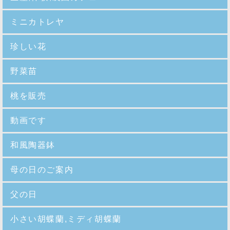
ミニカトレヤ
珍しい花
野菜苗
桃を販売
動画です
和風陶器鉢
母の日のご案内
父の日
小さい胡蝶蘭,ミディ胡蝶蘭