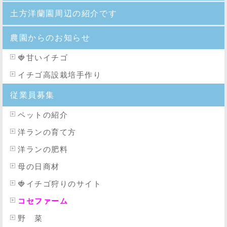
土方洋蘭園周辺の紹介です
農園からのお知らせ
🍓
甘いイチゴ
イチゴ高設栽培手作り
従業員募集
ペットの紹介
洋ランの育て方
洋ランの肥料
母の日商材
🍓イチゴ狩りのサイト
コセファーム
野 菜