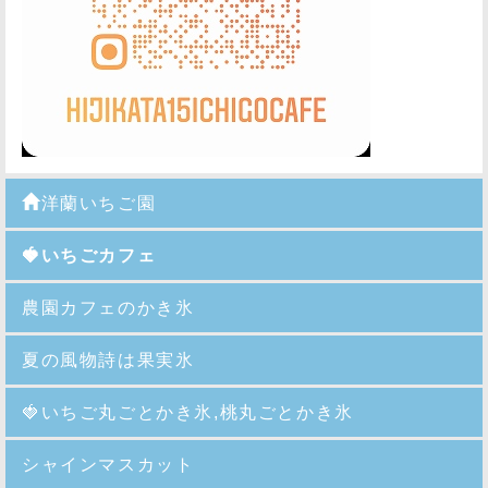
洋蘭いちご園
🍓いちごカフェ
農園カフェのかき氷
夏の風物詩は果実氷
🍓
いちご丸ごとかき氷,桃丸ごとかき氷
シャインマスカット