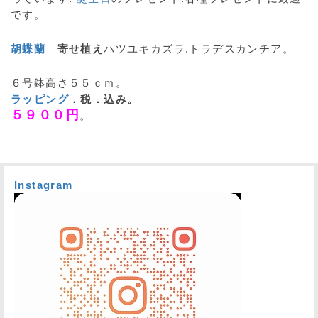
です。
胡蝶蘭
寄せ植え
ハツユキカズラ.トラデスカンチア。
６号鉢高さ５５ｃｍ。
ラッピング
．税．込み。
５９００円
。
Instagram