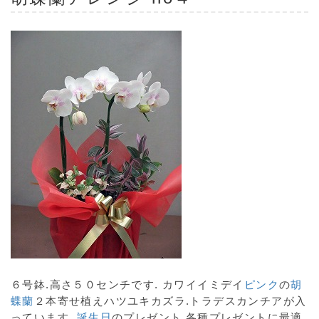
６号鉢.高さ５０センチです. カワイイミデイ
ピンク
の
胡
蝶蘭
２本寄せ植えハツユキカズラ.トラデスカンチアが入
っています.
誕生日
のプレゼント.各種プレゼントに最適