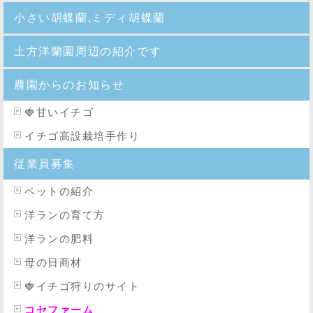
小さい胡蝶蘭,ミディ胡蝶蘭
土方洋蘭園周辺の紹介です
農園からのお知らせ
🍓
甘いイチゴ
イチゴ高設栽培手作り
従業員募集
ペットの紹介
洋ランの育て方
洋ランの肥料
母の日商材
🍓イチゴ狩りのサイト
コセファーム