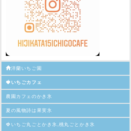
洋蘭いちご園
🍓いちごカフェ
農園カフェのかき氷
夏の風物詩は果実氷
🍓
いちご丸ごとかき氷,桃丸ごとかき氷