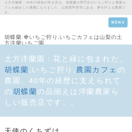
土方洋蘭園：40年の情熱が咲き誇る、胡蝶蘭の専門店がいちご狩りと農園カ
フェを融合した農園になりました、山梨県甲府市にある、夢を叶える農園で
す。
Toggle
MENU
navigation
胡蝶蘭.🍓いちご狩り.いちごカフェは山梨の土
方洋蘭いちご園
土方洋蘭園：花と緑に包まれた、
胡蝶蘭
,いちご狩り,
農園カフェ
の
農園、40年の経歴に支えられて
の
胡蝶蘭
の品揃えは洋蘭農家ら
しい販売店です、。
天使のくちずけ