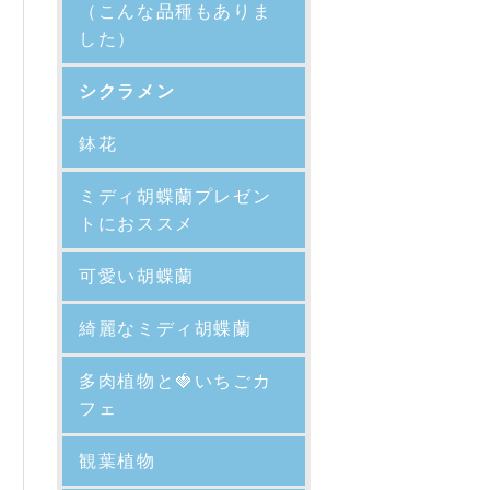
（こんな品種もありま
した）
シクラメン
鉢花
ミディ胡蝶蘭プレゼン
トにおススメ
可愛い胡蝶蘭
綺麗なミディ胡蝶蘭
多肉植物と🍓いちごカ
フェ
観葉植物