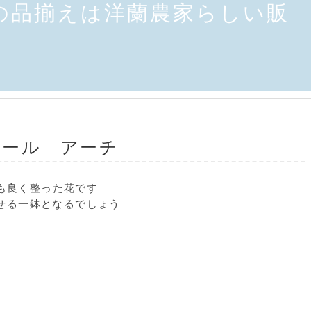
の品揃えは洋蘭農家らしい販
エール アーチ
も良く整った花です
せる一鉢となるでしょう