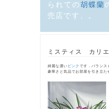
られての
胡蝶蘭
売店です、。
ミスティス カリ
綺麗な濃い
ピンク
です．バランス
豪華さと気品でお部屋を引き立た