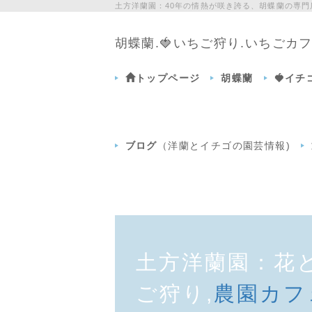
土方洋蘭園：40年の情熱が咲き誇る、胡蝶蘭の専
胡蝶蘭.🍓いちご狩り.いちご
トップページ
胡蝶蘭
🍓イ
ブログ
（洋蘭とイチゴの園芸情報)
土方洋蘭園：花
ご狩り,
農園カフ