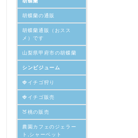
胡蝶蘭
胡蝶蘭の通販
胡蝶蘭通販（おスス
メ）です
山梨県甲府市の胡蝶蘭
シンビジューム
🍓イチゴ狩り
🍓イチゴ販売
🍑
桃の販売
農園カフェのジェラー
ト,シャーベット