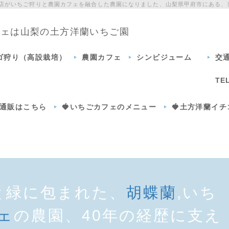
門店がいちご狩りと農園カフェを融合した農園になりました、山梨県甲府市にある、
カフェは山梨の土方洋蘭いちご園
チゴ狩り（高設栽培）
農園カフェ
シンビジューム
交
TE
通販はこちら
🍓いちごカフェのメニュー
🍓土方洋蘭イ
と緑に包まれた、
胡蝶蘭
,いち
ェ
の農園、40年の経歴に支え