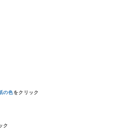
紙の色
をクリック
ック