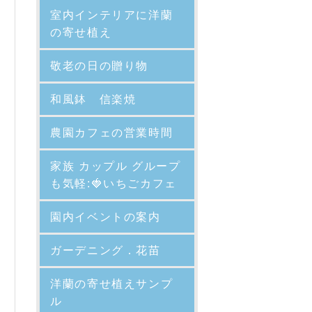
室内インテリアに洋蘭
の寄せ植え
敬老の日の贈り物
和風鉢 信楽焼
農園カフェの営業時間
家族 カップル グループ
も気軽:🍓いちごカフェ
園内イベントの案内
ガーデニング．花苗
洋蘭の寄せ植えサンプ
ル