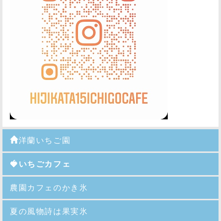
洋蘭いちご園
🍓いちごカフェ
農園カフェのかき氷
夏の風物詩は果実氷