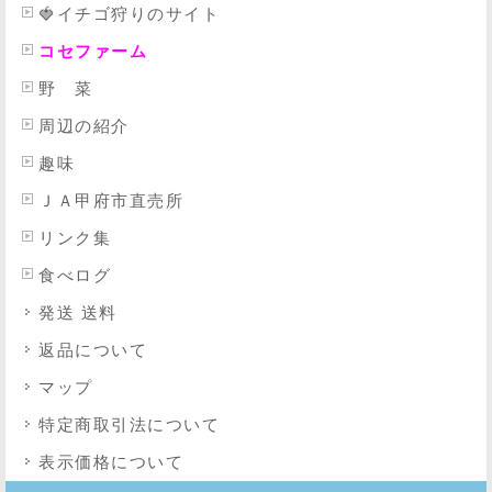
🍓イチゴ狩りのサイト
コセファーム
野 菜
周辺の紹介
趣味
ＪＡ甲府市直売所
リンク集
食べログ
発送 送料
返品について
マップ
特定商取引法
について
表示価格について