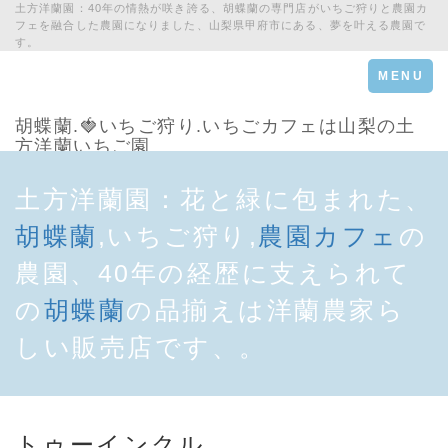
土方洋蘭園：40年の情熱が咲き誇る、胡蝶蘭の専門店がいちご狩りと農園カ
フェを融合した農園になりました、山梨県甲府市にある、夢を叶える農園で
す。
Toggle
MENU
navigation
胡蝶蘭.🍓いちご狩り.いちごカフェは山梨の土
方洋蘭いちご園
土方洋蘭園：花と緑に包まれた、
胡蝶蘭
,いちご狩り,
農園カフェ
の
農園、40年の経歴に支えられて
の
胡蝶蘭
の品揃えは洋蘭農家ら
しい販売店です、。
トゥーインクル