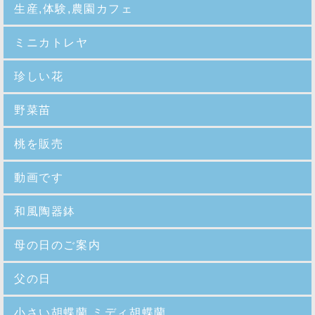
生産,体験,農園カフェ
ミニカトレヤ
珍しい花
野菜苗
桃を販売
動画です
和風陶器鉢
母の日のご案内
父の日
小さい胡蝶蘭,ミディ胡蝶蘭