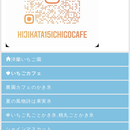
洋蘭いちご園
🍓いちごカフェ
農園カフェのかき氷
夏の風物詩は果実氷
🍓
いちご丸ごとかき氷,桃丸ごとかき氷
シャインマスカット