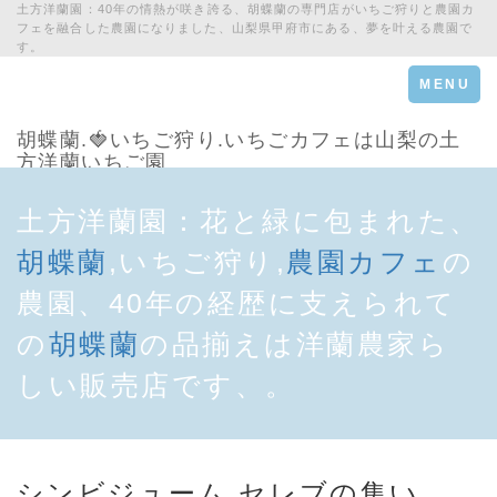
土方洋蘭園：40年の情熱が咲き誇る、胡蝶蘭の専門店がいちご狩りと農園カ
フェを融合した農園になりました、山梨県甲府市にある、夢を叶える農園で
す。
Toggle
MENU
navigation
胡蝶蘭.🍓いちご狩り.いちごカフェは山梨の土
方洋蘭いちご園
土方洋蘭園：花と緑に包まれた、
胡蝶蘭
,いちご狩り,
農園カフェ
の
農園、40年の経歴に支えられて
の
胡蝶蘭
の品揃えは洋蘭農家ら
しい販売店です、。
シンビジューム.セレブの集い