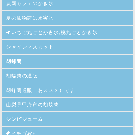
農園カフェのかき氷
夏の風物詩は果実氷
🍓
いちご丸ごとかき氷,桃丸ごとかき氷
シャインマスカット
胡蝶蘭
胡蝶蘭の通販
胡蝶蘭通販（おススメ）です
山梨県甲府市の胡蝶蘭
シンビジューム
🍓イチゴ狩り