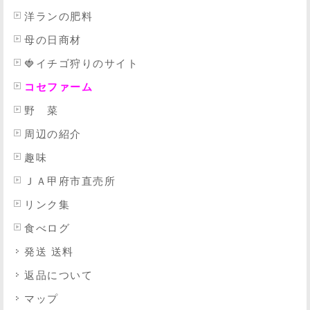
洋ランの肥料
母の日商材
🍓イチゴ狩りのサイト
コセファーム
野 菜
周辺の紹介
趣味
ＪＡ甲府市直売所
リンク集
食べログ
発送 送料
返品について
マップ