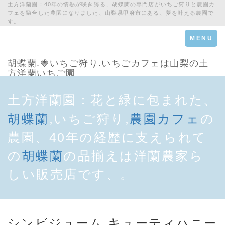
土方洋蘭園：40年の情熱が咲き誇る、胡蝶蘭の専門店がいちご狩りと農園カ
フェを融合した農園になりました、山梨県甲府市にある、夢を叶える農園で
す。
Toggle
MENU
navigation
胡蝶蘭.🍓いちご狩り.いちごカフェは山梨の土
方洋蘭いちご園
土方洋蘭園：花と緑に包まれた、
胡蝶蘭
,いちご狩り,
農園カフェ
の
農園、40年の経歴に支えられて
の
胡蝶蘭
の品揃えは洋蘭農家ら
しい販売店です、。
シンビジューム.キューティハニー