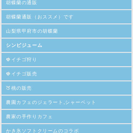
胡蝶蘭の通販
胡蝶蘭通販（おススメ）です
山梨県甲府市の胡蝶蘭
シンビジューム
🍓イチゴ狩り
🍓イチゴ販売
🍑
桃の販売
農園カフェのジェラート,シャーベット
農家の手作りカフェ
かき氷ソフトクリームのコラボ