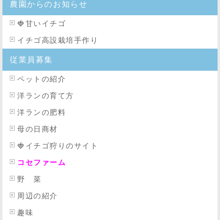
農園からのお知らせ
🍓
甘いイチゴ
イチゴ高設栽培手作り
従業員募集
ペットの紹介
洋ランの育て方
洋ランの肥料
母の日商材
🍓イチゴ狩りのサイト
コセファーム
野 菜
周辺の紹介
趣味