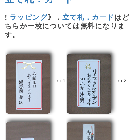
!
ラッピング
》．
立て札．カード
はど
ちらか一枚については無料になりま
す。
no1
no2