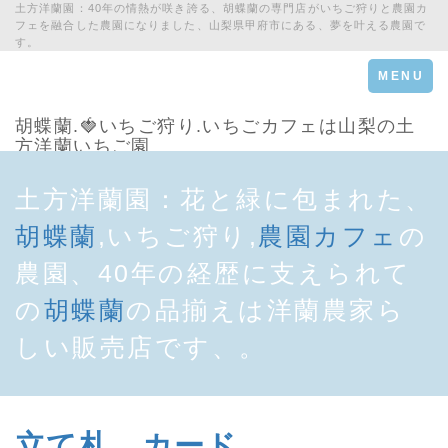
土方洋蘭園：40年の情熱が咲き誇る、胡蝶蘭の専門店がいちご狩りと農園カ
フェを融合した農園になりました、山梨県甲府市にある、夢を叶える農園で
す。
Toggle
MENU
navigation
胡蝶蘭.🍓いちご狩り.いちごカフェは山梨の土
方洋蘭いちご園
土方洋蘭園：花と緑に包まれた、
胡蝶蘭
,いちご狩り,
農園カフェ
の
農園、40年の経歴に支えられて
の
胡蝶蘭
の品揃えは洋蘭農家ら
しい販売店です、。
立て札．カード