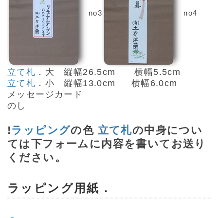
no3
no4
立て札
．大 縦幅26.5cm 横幅5.5cm
立て札
．小 縦幅13.0cm 横幅6.0cm
メッセージ
カード
のし
!
ラッピング
の色
立て札
の中身につい
ては下フォームに内容を書いてお送り
ください。
ラッピング
用紙．