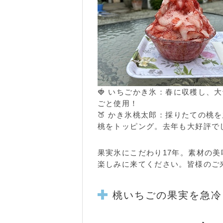
🍓 いちごかき氷：春に収穫し、
ごと使用！
🍑 かき氷桃太郎：採りたての桃
桃をトッピング。去年も大好評で
果実氷にこだわり17年。素材の
楽しみに来てください。皆様のご
桃いちごの果実を急冷