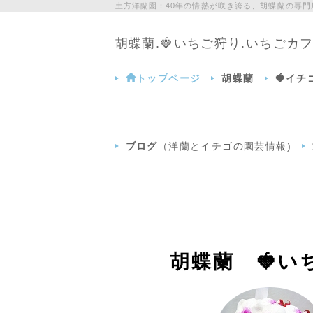
土方洋蘭園：40年の情熱が咲き誇る、胡蝶蘭の専
胡蝶蘭.🍓いちご狩り.いちご
トップページ
胡蝶蘭
🍓イ
ブログ
（洋蘭とイチゴの園芸情報)
胡蝶蘭 🍓い