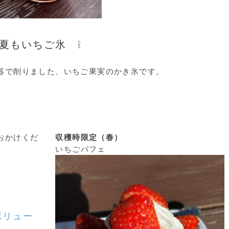
、夏もいちご氷
❕
器で削りました、いちご果実のかき氷です。
おかけくだ
収穫時限定（春）
いちごパフェ
ボリュー