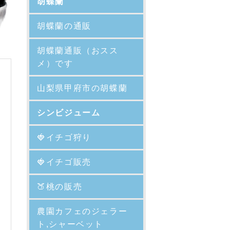
胡蝶蘭
胡蝶蘭の通販
胡蝶蘭通販（おスス
メ）です
山梨県甲府市の胡蝶蘭
シンビジューム
🍓イチゴ狩り
🍓イチゴ販売
🍑
桃の販売
農園カフェのジェラー
ト,シャーベット