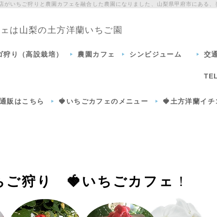
門店がいちご狩りと農園カフェを融合した農園になりました、山梨県甲府市にある、
カフェは山梨の土方洋蘭いちご園
チゴ狩り（高設栽培）
農園カフェ
シンビジューム
交
TE
通販はこちら
🍓いちごカフェのメニュー
🍓土方洋蘭イ
ちご狩り 🍓いちごカフェ
！