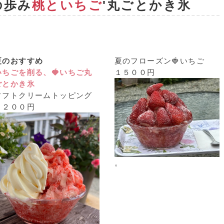
の歩み
桃といちご
'丸ごとかき氷
夏のおすすめ
夏のフローズン🍓いちご
いちごを削る、🍓いちご丸
１５００円
ごとかき氷
ソフトクリームトッピング
１２００円
。