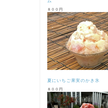
ム
８００円
夏にいちご果実のかき氷
８００円