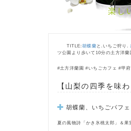
楽し
TITLE:
胡蝶蘭
と.いちご狩り.
ツ公園より歩いて10分の土方洋蘭
#土方洋蘭園 #いちごカフェ #甲府
【山梨の四季を味わ
胡蝶蘭
、いちごパフェ
夏の風物詩「かき氷桃太郎」＆果