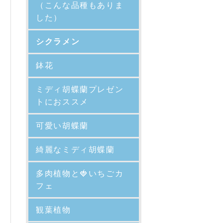
（こんな品種もありま
した）
シクラメン
鉢花
ミディ胡蝶蘭プレゼン
トにおススメ
可愛い胡蝶蘭
綺麗なミディ胡蝶蘭
多肉植物と🍓いちごカ
フェ
観葉植物