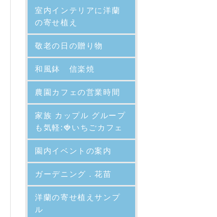
室内インテリアに洋蘭
の寄せ植え
敬老の日の贈り物
和風鉢 信楽焼
農園カフェの営業時間
家族 カップル グループ
も気軽:🍓いちごカフェ
園内イベントの案内
ガーデニング．花苗
洋蘭の寄せ植えサンプ
ル