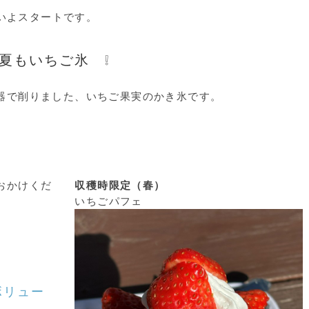
いよスタートです。
、夏もいちご氷
❕
器で削りました、いちご果実のかき氷です。
おかけくだ
収穫時限定（春）
いちごパフェ
ボリュー