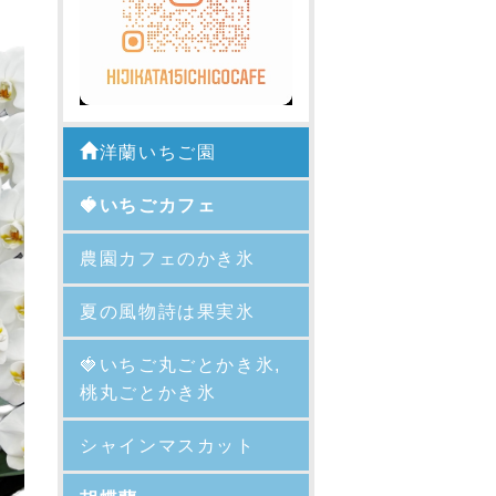
洋蘭いちご園
🍓いちごカフェ
農園カフェのかき氷
夏の風物詩は果実氷
🍓
いちご丸ごとかき氷,
桃丸ごとかき氷
シャインマスカット